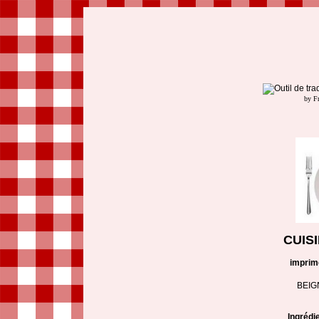
by F
CUIS
imprim
BEIG
Ingrédi