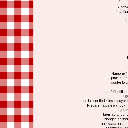
2 cerv
1 cuill
1
·Limoner* 
les placer dan
ajouter le v
porter à ébullitio
Égo
les laisser tiédir, les essuyer
Préparer la pâte à choux : p
Ajoute
bien mélanger e
Plonger les mor
puis dans un bain 