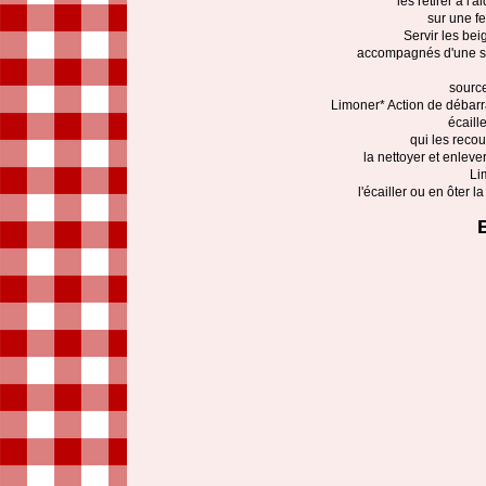
les retirer à l'
sur une fe
Servir les bei
accompagnés d'une sau
source
Limoner* Action de débarr
écaill
qui les recou
la nettoyer et enleve
Li
l'écailler ou en ôter 