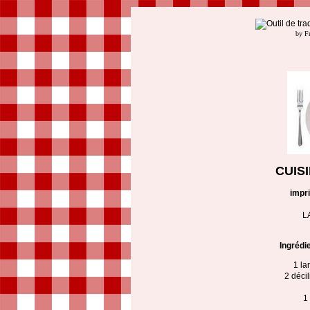
by F
CUIS
impr
L
Ingrédi
1 la
2 décil
1