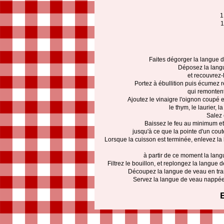
1
1
Faites dégorger la langue d
Déposez la langu
et recouvrez-
Portez à ébullition puis écumez 
qui remontent
Ajoutez le vinaigre l'oignon coupé e
le thym, le laurier, l
Salez 
Baissez le feu au minimum et
jusqu'à ce que la pointe d'un cou
Lorsque la cuisson est terminée, enlevez la 
à partir de ce moment la langu
Filtrez le bouillon, et replongez la langue
Découpez la langue de veau en tr
Servez la langue de veau nappée