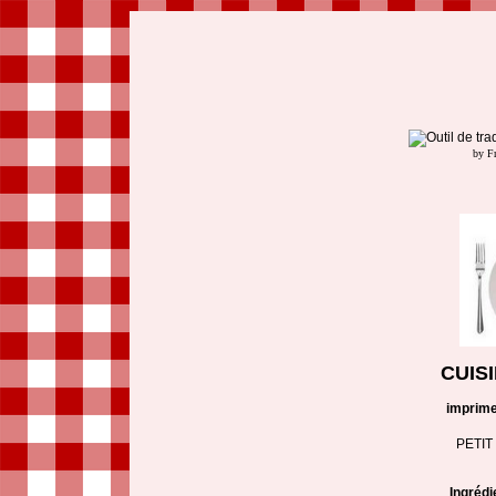
by F
CUIS
imprime
PETIT
Ingrédi