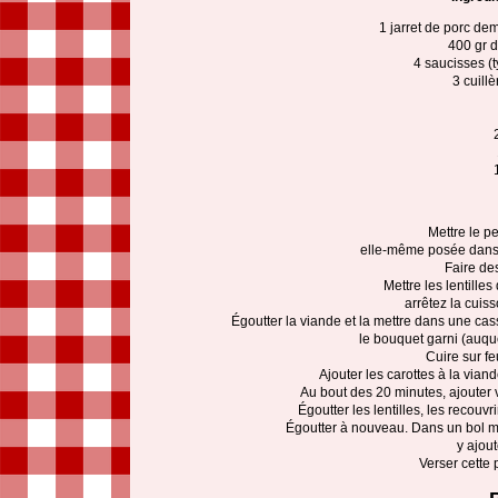
1 jarret de porc dem
400 gr d
4 saucisses (
3 cuill
Mettre le pe
elle-même posée dans u
Faire de
Mettre les lentille
arrêtez la cuis
Égoutter la viande et la mettre dans une cas
le bouquet garni (auque
Cuire sur f
Ajouter les carottes à la vian
Au bout des 20 minutes, ajouter 
Égoutter les lentilles, les recouv
Égoutter à nouveau. Dans un bol me
y ajout
Verser cette 