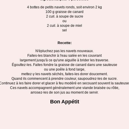
4 bottes de petits navets ronds, soit environ 2 kg
100 g graisse de canard
2 cuil. à soupe de sucre
ou
2 cuil. à soupe de miel
sel
Recette:
N'épluchez pas les navets nouveaux.
Faites-les blanchir à l'eau salée en les couvrant
largement jusqu'à ce qu'une aiguille à brider les traverse.
Égouttez-les. Faites fondre la graisse de canard dans une sauteuse
ou une poêle à fond large,
mettez-y les navets séchés, faites-les dorer doucement.
Quand ils commencent à prendre couleur, saupoudrez-les de sucre.
Continuez à les faire dorer et glacer à feu modéré en secouant souvent la sauteuse
Ces navets accompagnent généralement une viande braisée ou rôtie,
arrosez-les de son jus au moment de servir.
Bon Appétit