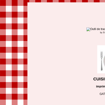
by F
CUIS
impri
GAT