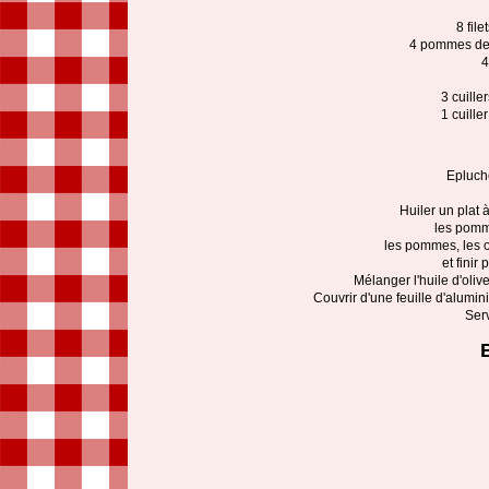
8 file
4 pommes de 
4
3 cuille
1 cuille
Epluche
Huiler un plat 
les pomm
les pommes, les o
et finir
Mélanger l'huile d'olive,
Couvrir d'une feuille d'alumi
Ser