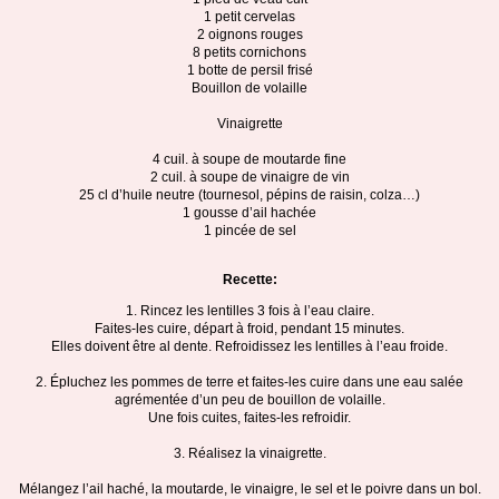
1 petit cervelas
2 oignons rouges
8 petits cornichons
1 botte de persil frisé
Bouillon de volaille
Vinaigrette
4 cuil. à soupe de moutarde fine
2 cuil. à soupe de vinaigre de vin
25 cl d’huile neutre (tournesol, pépins de raisin, colza…)
1 gousse d’ail hachée
1 pincée de sel
Recette:
1. Rincez les lentilles 3 fois à l’eau claire.
Faites-les cuire, départ à froid, pendant 15 minutes.
Elles doivent être al dente. Refroidissez les lentilles à l’eau froide.
2. Épluchez les pommes de terre et faites-les cuire dans une eau salée
agrémentée d’un peu de bouillon de volaille.
Une fois cuites, faites-les refroidir.
3. Réalisez la vinaigrette.
Mélangez l’ail haché, la moutarde, le vinaigre, le sel et le poivre dans un bol.