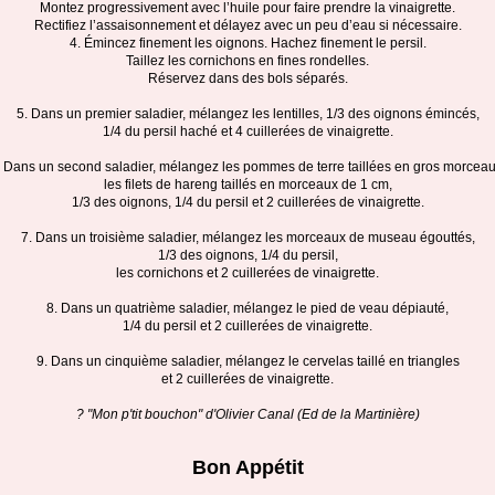
Montez progressivement avec l’huile pour faire prendre la vinaigrette.
Rectifiez l’assaisonnement et délayez avec un peu d’eau si nécessaire.
4. Émincez finement les oignons. Hachez finement le persil.
Taillez les cornichons en fines rondelles.
Réservez dans des bols séparés.
5. Dans un premier saladier, mélangez les lentilles, 1/3 des oignons émincés,
1/4 du persil haché et 4 cuillerées de vinaigrette.
. Dans un second saladier, mélangez les pommes de terre taillées en gros morceau
les filets de hareng taillés en morceaux de 1 cm,
1/3 des oignons, 1/4 du persil et 2 cuillerées de vinaigrette.
7. Dans un troisième saladier, mélangez les morceaux de museau égouttés,
1/3 des oignons, 1/4 du persil,
les cornichons et 2 cuillerées de vinaigrette.
8. Dans un quatrième saladier, mélangez le pied de veau dépiauté,
1/4 du persil et 2 cuillerées de vinaigrette.
9. Dans un cinquième saladier, mélangez le cervelas taillé en triangles
et 2 cuillerées de vinaigrette.
? "Mon p'tit bouchon" d'Olivier Canal (Ed de la Martinière)
Bon Appétit