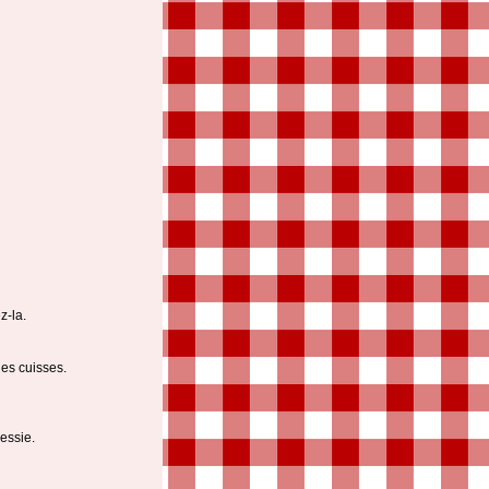
z-la.
des cuisses.
essie.