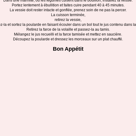
Dans une marmite, où les légumes cuisent dans le bouillon, installez la vessie.
Portez lentement à ébullition et faites cuire pendant 40 à 45 minutes.
La vessie doit rester intacte et gonflée, prenez soin de ne pas la percer.
La cuisson terminée,
retirez la vessie,
ez-la et sortez la poularde en faisant écouler dans un bol tout le jus contenu dans la
Retirez la farce de la volaille et passez-la au tamis.
Mélangez le jus recueilli et la farce tamisée et mettez en saucière.
Découpez la poularde et dressez les morceaux sur un plat chauffé.
Bon Appétit