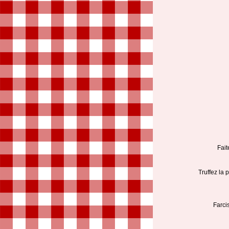
Fait
Truffez la 
Farci