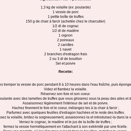
1,3 kg de volaille (ex: poularde)
1 vessie de porc
1 petite boîte de truffes
150 g de chair à farcir (achetée chez le charcutier)
1/2 dl de cognac
1/2 dl de madère
1 oignon
2 poireaux
2 carottes
1 navet
2 branches d'estragon frais
2 ou 3 dl de bouillon
Sel et poivre
Recette:
es tremper la vessie de porc pendant 8 à 10 heures dans l'eau fraîche, puis éponge
Videz et flambez la volaille.
Réservez son foie et son coeur.
poularde avec des lamelles de truffes que vous glisserez sous la peau des ailes et 
Assaisonnez légèrement l'intérieur de sel et de poivre.
Hachez finement le foie et le coeur, mélangez-les à la chair à farcir ;
Parfumez avec quelques feuilles d'estragon hachées et le reste des truffes.
ssez la volaille, bridez-la soigneusement, assaisonnez-la et introduisez-la dans la v
Versez le cognac, le madère et le jus de la boîte de truffes ;
fermez la vessie hermétiquement en l'attachant à son extrémité par une ficelle.