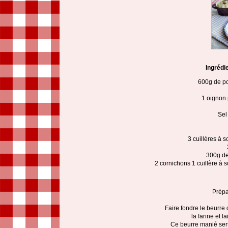
Ingrédi
600g de poi
1 oignon 
Sel
3 cuillères à 
300g de
2 cornichons 1 cuillère à s
Prépa
Faire fondre le beurre 
la farine et 
Ce beurre manié sert