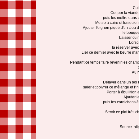
Cui
Couper la viande
puis les mettre dans u
Mettre à cuire et lorsqu'o
Ajouter l'oignon piqué d'un clou 
le bouquet
Laisser cui
Lorsqu
la réserver avec 
Lier ce dernier avec le beurre man
Pendant ce temps faire revenir les cha
Au m
Délayer dans un bol l
saler et poivrer ce mélange et l'
Porter à ébullition
Ajouter l
puis les cornichons ém
Servir ce plat très 
Source: ht