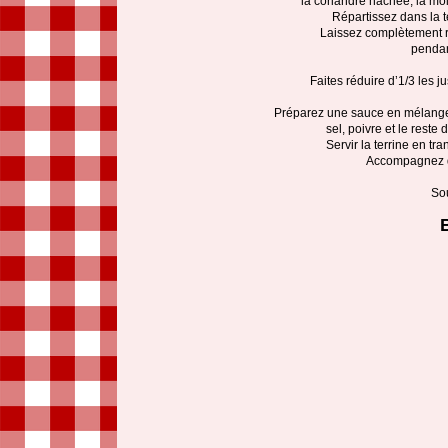
la coriandre hachée, la mo
Répartissez dans la t
Laissez complètement re
pendan
Faites réduire d’1/3 les 
Préparez une sauce en mélangean
sel, poivre et le rest
Servir la terrine en tr
Accompagnez 
Sou