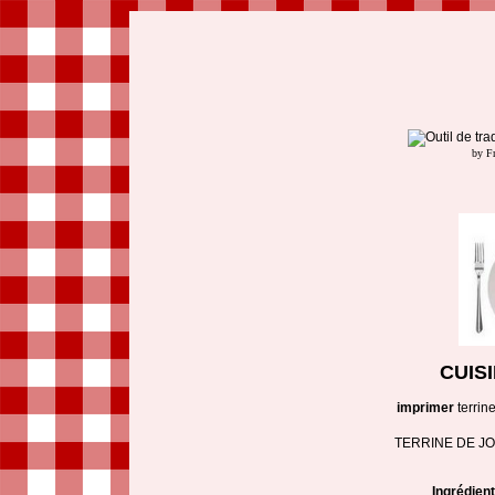
by F
CUIS
imprimer
terrin
TERRINE DE J
Ingrédien