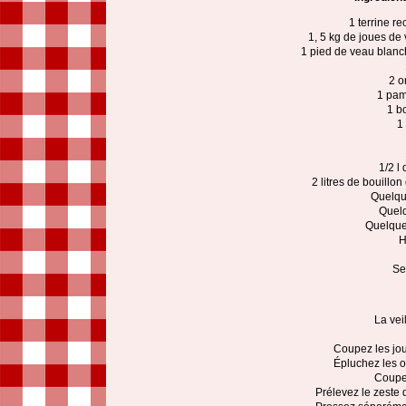
1 terrine r
1, 5 kg de joues de 
1 pied de veau blanc
2 o
1 pam
1 b
1
1/2 l
2 litres de bouillon
Quelqu
Quelq
Quelque
H
Se
La veil
Coupez les jo
Épluchez les o
Coupez
Prélevez le zeste