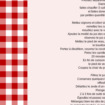
Pressez séparément 
Dans
faites chauffer 3 cu
et faites dor
par petites quantité
Mettez oignons et céleri d
remettez les c
mouillez avec le v
Ajoutez la moitié du jus des
réservez-le jus d
Mettez le pied de veau,
le bouillo
Portez à ébullition, couvrez la coco
Pelez les carott
20 minutes 
En fin de cuisson,
le pied de v
Coupez la chair du pi
Filtrez le j
Conservez quelques br
effeui
Détaillez le zeste d’u
Plongez
2 à 3 fois de suite 
Égouttez et passez so
Mélangez bien les dés de j