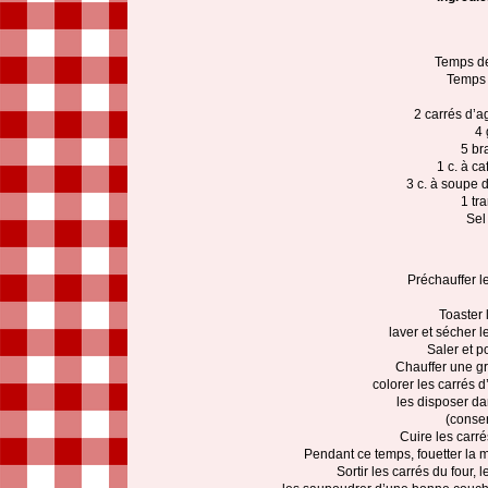
Temps de
Temps 
2 carrés d’a
4 
5 br
1 c. à c
3 c. à soupe 
1 tr
Sel
Préchauffer le
Toaster l
laver et sécher le 
Saler et p
Chauffer une gr
colorer les carrés 
les disposer da
(conser
Cuire les carr
Pendant ce temps, fouetter la 
Sortir les carrés du four