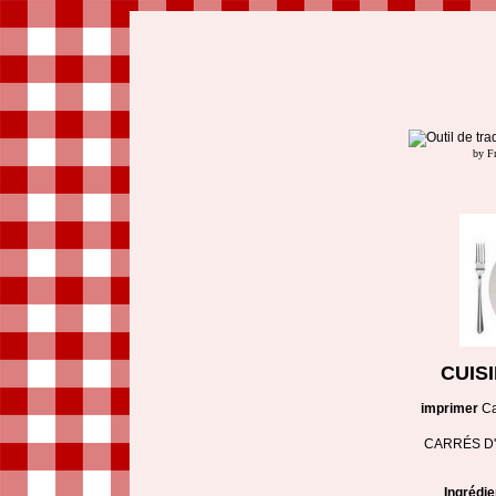
by F
CUIS
imprimer
Ca
CARRÉS D
Ingrédi