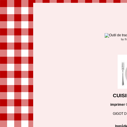
by F
CUIS
imprimer
GIGOT 
Ingrédi