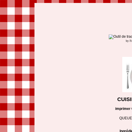
by F
CUIS
imprimer
QUEUE
Ingrédi