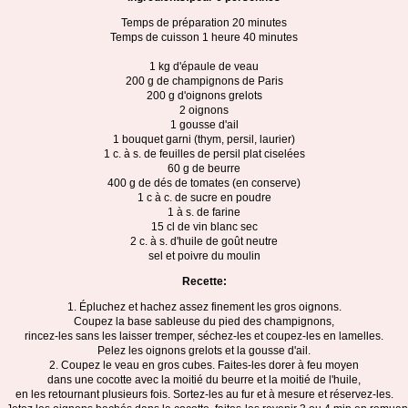
Temps de préparation 20 minutes
Temps de cuisson 1 heure 40 minutes
1 kg d'épaule de veau
200 g de champignons de Paris
200 g d'oignons grelots
2 oignons
1 gousse d'ail
1 bouquet garni (thym, persil, laurier)
1 c. à s. de feuilles de persil plat ciselées
60 g de beurre
400 g de dés de tomates (en conserve)
1 c à c. de sucre en poudre
1 à s. de farine
15 cl de vin blanc sec
2 c. à s. d'huile de goût neutre
sel et poivre du moulin
Recette:
1. Épluchez et hachez assez finement les gros oignons.
Coupez la base sableuse du pied des champignons,
rincez-les sans les laisser tremper, séchez-les et coupez-les en lamelles.
Pelez les oignons grelots et la gousse d'ail.
2. Coupez le veau en gros cubes. Faites-les dorer à feu moyen
dans une cocotte avec la moitié du beurre et la moitié de l'huile,
en les retournant plusieurs fois. Sortez-les au fur et à mesure et réservez-les.