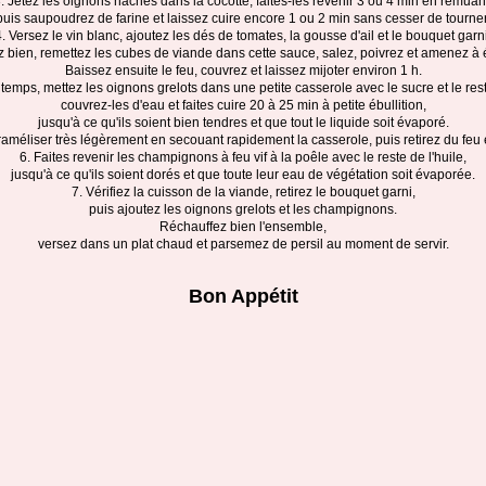
. Jetez les oignons hachés dans la cocotte, faites-les revenir 3 ou 4 min en remuan
puis saupoudrez de farine et laissez cuire encore 1 ou 2 min sans cesser de tourner
4. Versez le vin blanc, ajoutez les dés de tomates, la gousse d'ail et le bouquet garni
bien, remettez les cubes de viande dans cette sauce, salez, poivrez et amenez à é
Baissez ensuite le feu, couvrez et laissez mijoter environ 1 h.
emps, mettez les oignons grelots dans une petite casserole avec le sucre et le res
couvrez-les d'eau et faites cuire 20 à 25 min à petite ébullition,
jusqu'à ce qu'ils soient bien tendres et que tout le liquide soit évaporé.
améliser très légèrement en secouant rapidement la casserole, puis retirez du feu 
6. Faites revenir les champignons à feu vif à la poêle avec le reste de l'huile,
jusqu'à ce qu'ils soient dorés et que toute leur eau de végétation soit évaporée.
7. Vérifiez la cuisson de la viande, retirez le bouquet garni,
puis ajoutez les oignons grelots et les champignons.
Réchauffez bien l'ensemble,
versez dans un plat chaud et parsemez de persil au moment de servir.
Bon Appétit