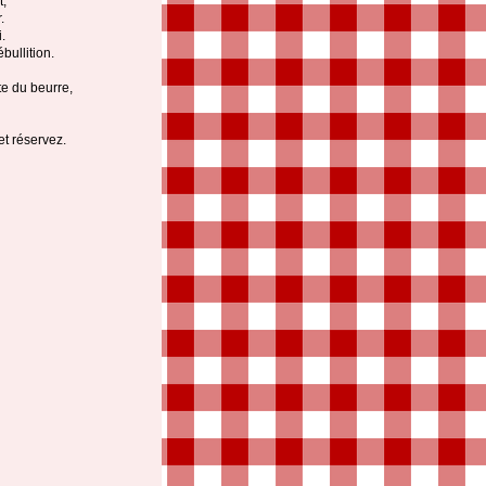
t,
.
.
bullition.
te du beurre,
et réservez.