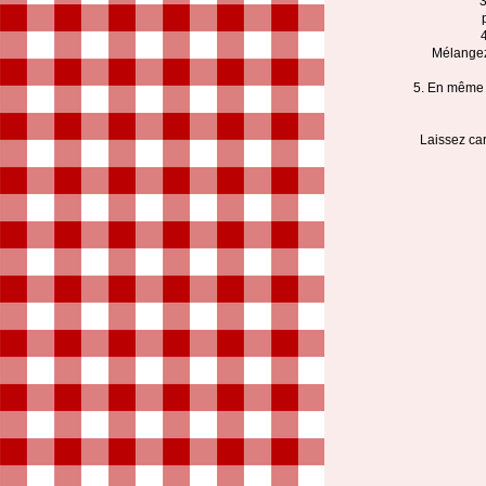
3
Mélangez 
5. En même t
Laissez car