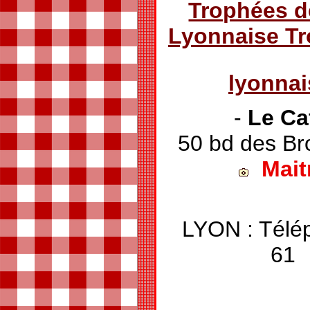
Trophées d
Lyonnaise T
lyonna
-
Le Caf
50 bd des Br
Mait
LYON : Télé