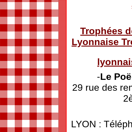
Trophées d
Lyonnaise T
lyonna
-
Le Poë
29 rue des re
LYON : Téléph