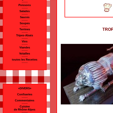
------
Poissons
------
Salades
------
Sauces
------
Soupes
------
TRO
Terrines
------
Tripes-Abats
------
Vins
------
Viandes
------
Volailles
------
toutes les Recettes
------
«DIVERS»
Confiseries
------
Commentaires
------
Cuisine
de Rhône-Alpes
------