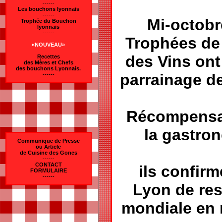
------
Les bouchons lyonnais
------
Mi-octobr
Trophée du Bouchon
lyonnais
------
Trophées de
«NOUVEAU»
des Vins ont 
Recettes
des Mères et Chefs
des bouchons Lyonnais.
parrainage d
------
Récompensan
la gastro
Communique de Presse
ou Article
de Cuisine des Gones
------
CONTACT
ils confirm
FORMULAIRE
------
Lyon de res
mondiale en 