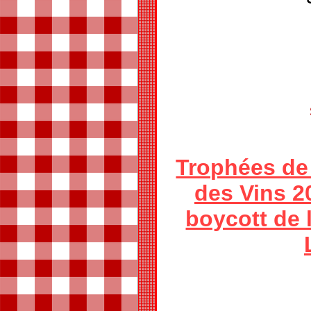
Trophées de
des Vins 2
boycott de 