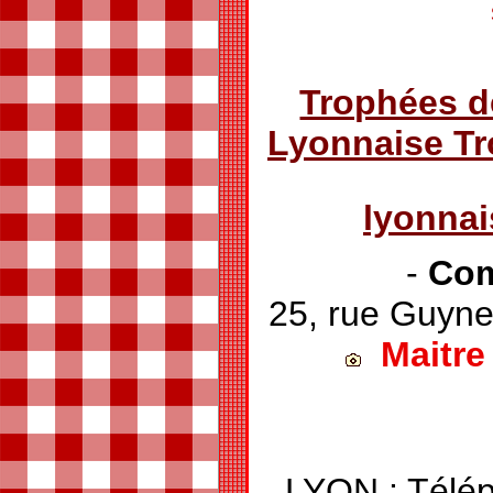
Trophées d
Lyonnaise T
lyonna
-
Com
25, rue Gu
Maitre
LYON : Télép