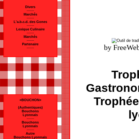
Divers
------
Marchés
------
L'a.b.c.d. des Gones
------
Lexique Culinaire
------
Marchés
------
Partenaire
by FreeWeb
------
Trop
Gastrono
Trophé
«BOUCHON»
(Authentiques)
l
Bouchons
Lyonnais
------
Bouchons
Lyonnais
------
Autre
Bouchons Lyonnais