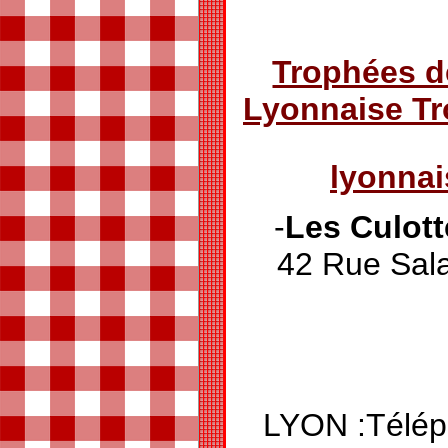
Trophées d
Lyonnaise T
lyonna
-
Les Culot
42 Rue Sa
LYON :Télép