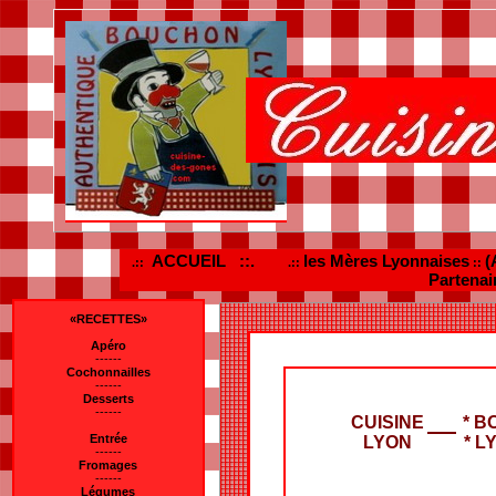
ACCUEIL ::.
les Mères Lyonnaises
(
.::
.::
::
Partenai
«RECETTES»
Apéro
------
Cochonnailles
------
Desserts
------
CUISINE
* B
Entrée
LYON
* L
------
Fromages
------
Légumes