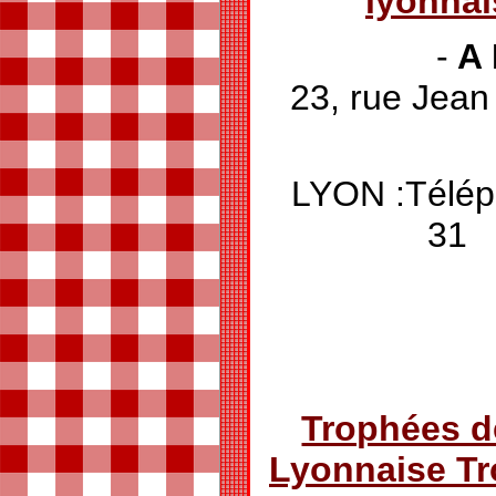
lyonna
-
A 
23, rue Jean
LYON :Télép
Trophées d
Lyonnaise T