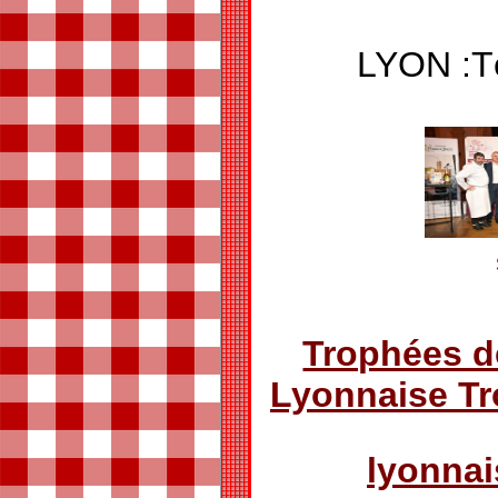
LYON :
Trophées d
Lyonnaise T
lyonna