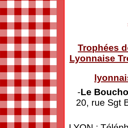
Trophées d
Lyonnaise T
lyonna
-
Le Bouchon
20, rue Sg
LYON : Téléph