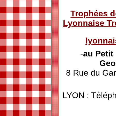
Trophées d
Lyonnaise T
lyonna
-
au Peti
Geo
8 Rue du G
LYON : Téléph