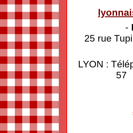
lyonna
-
25 rue T
LYON : Télé