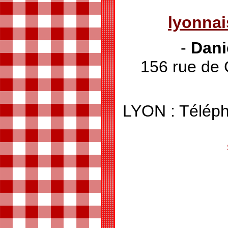
lyonna
-
Danie
156 rue de
LYON : Téléph