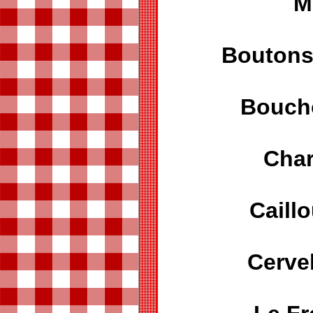
M
Boutons
Bouch
Char
Caill
Cerve