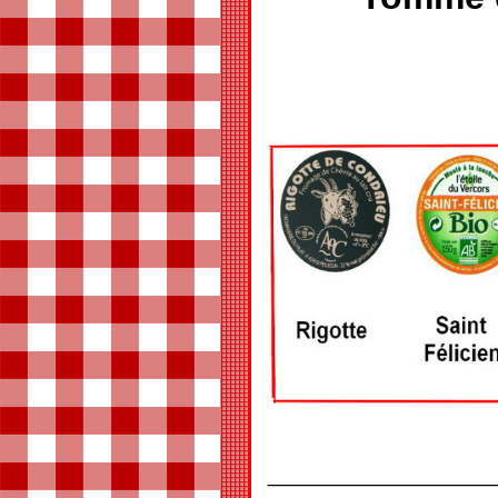
___________