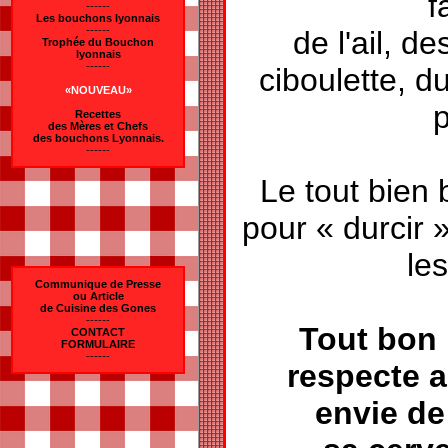
f
------
Les bouchons lyonnais
------
de l'ail, d
Trophée du Bouchon
lyonnais
------
ciboulette, du
«NOUVEAU»
p
Recettes
des Mères et Chefs
des bouchons Lyonnais.
------
Le tout bien 
pour « durcir 
le
Communique de Presse
ou Article
de Cuisine des Gones
------
Tout bon 
CONTACT
FORMULAIRE
------
respecte 
envie de