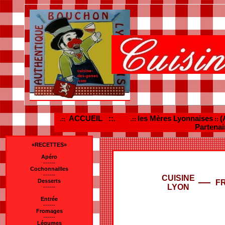
ACCUEIL ::.
les Mères Lyonnaises
(
.::
.::
::
Partenai
«RECETTES»
Apéro
------
Cochonnailles
------
CUISINE
Desserts
F
LYON
------
Entrée
------
Fromages
------
Légumes