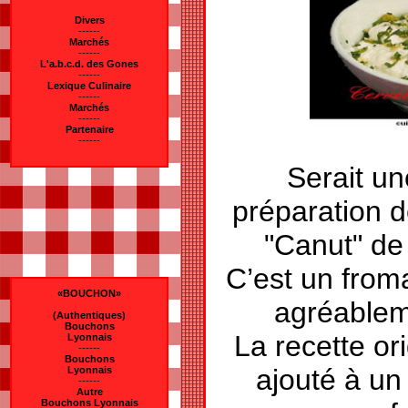
Divers
------
Marchés
------
L'a.b.c.d. des Gones
------
Lexique Culinaire
------
Marchés
------
Partenaire
------
Serait un
préparation d
"Canut" de
C’est un from
«BOUCHON»
agréablem
(Authentiques)
Bouchons
La recette or
Lyonnais
------
Bouchons
ajouté à un
Lyonnais
------
Autre
Bouchons Lyonnais