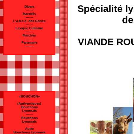
Spécialité l
Divers
------
Marchés
de
------
L'a.b.c.d. des Gones
------
Lexique Culinaire
------
Marchés
VIANDE RO
------
Partenaire
------
«BOUCHON»
(Authentiques)
Bouchons
Lyonnais
------
Bouchons
Lyonnais
------
Autre
Bouchons Lyonnais