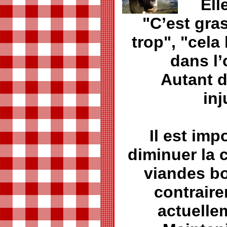
Ell
"C’est gra
trop", "cela
dans l’
Autant d
inj
Il est imp
diminuer la
viandes bo
contrair
actuelle