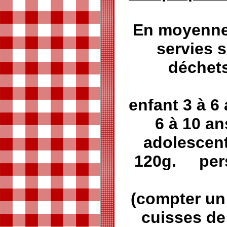
En moyenne 
servies 
déchet
enfant 3 à 
6 à 10 a
adolescent
120g. pers
(compter un
cuisses de