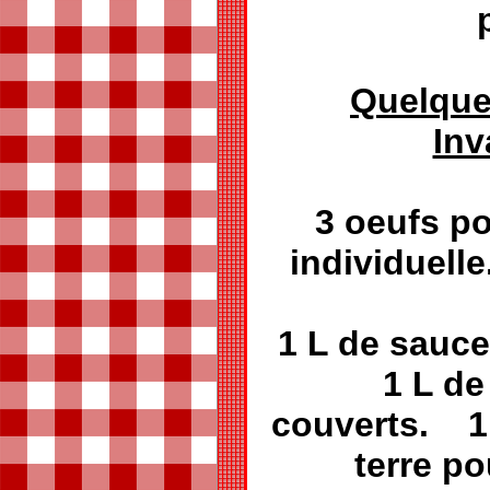
Quelque
Inv
3 oeufs p
individuell
1 L de sauce
1 L de 
couverts. 1
terre po