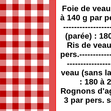
Foie de veau
à 140 g par pers
-------------
(parée) : 18
Ris de veau
pers.------------
-------------
veau (sans l
: 180 à 
Rognons d'agn
3 par pers. 