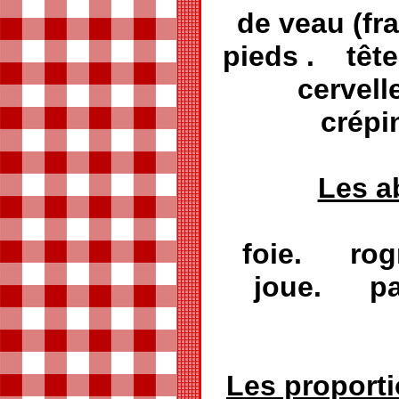
de veau (f
pieds . têt
cervell
crépin
Les a
foie. ro
joue. pal
l
Les proport