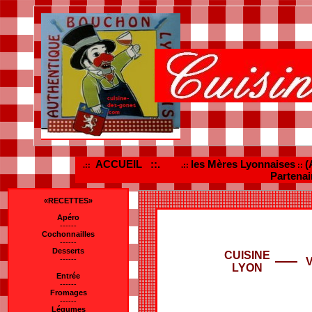
ACCUEIL ::.
les Mères Lyonnaises
(
.::
.::
::
Partenai
«RECETTES»
Apéro
------
Cochonnailles
------
Desserts
CUISINE
------
LYON
Entrée
------
Fromages
------
Légumes