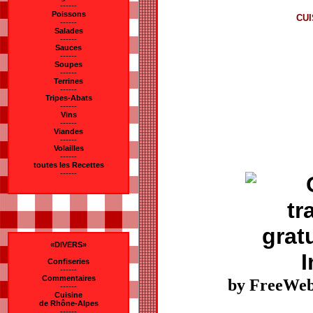
------
Poissons
CUI
------
Salades
------
Sauces
------
Soupes
------
Terrines
------
Tripes-Abats
------
Vins
------
Viandes
------
Volailles
------
toutes les Recettes
------
«DIVERS»
Confiseries
------
Commentaires
by FreeWeb
------
Cuisine
de Rhône-Alpes
------