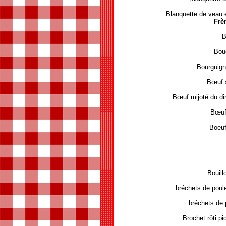
Blanquette de veau 
Frè
B
Bou
Bourguign
Bœuf s
Bœuf mijoté du di
Bœuf 
Boeuf
Bouill
bréchets de poul
bréchets de 
Brochet rôti piq