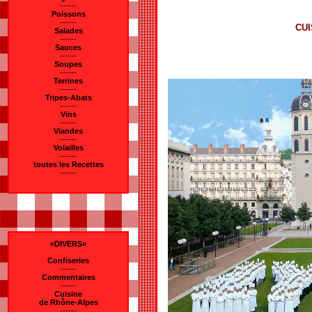
------
Poissons
------
CUI
Salades
------
Sauces
------
Soupes
------
Terrines
------
Tripes-Abats
------
Vins
------
Viandes
------
Volailles
------
toutes les Recettes
------
«DIVERS»
Confiseries
------
Commentaires
------
Cuisine
de Rhône-Alpes
------