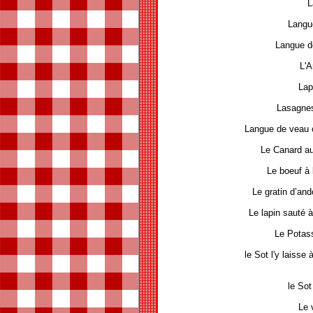
L
Langu
Langue d
L'A
Lap
Lasagnes
Langue de veau 
Le Canard a
Le boeuf à 
Le gratin d’an
Le lapin sauté 
Le Potas
le Sot l'y laisse
le Sot
Le 