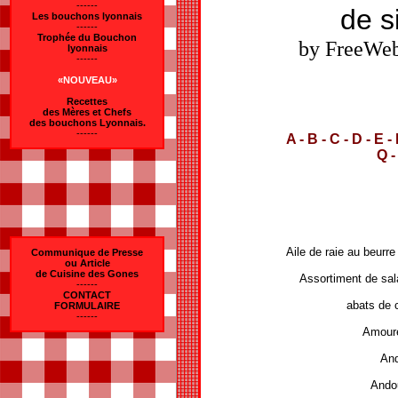
------
Les bouchons lyonnais
------
Trophée du Bouchon
by FreeWeb
lyonnais
------
«NOUVEAU»
Recettes
des Mères et Chefs
des bouchons Lyonnais.
------
A
-
B
-
C
-
D
-
E
-
Q
Aile de raie au beurre
Communique de Presse
ou Article
de Cuisine des Gones
Assortiment de sal
------
CONTACT
abats de c
FORMULAIRE
------
Amoure
And
Andou