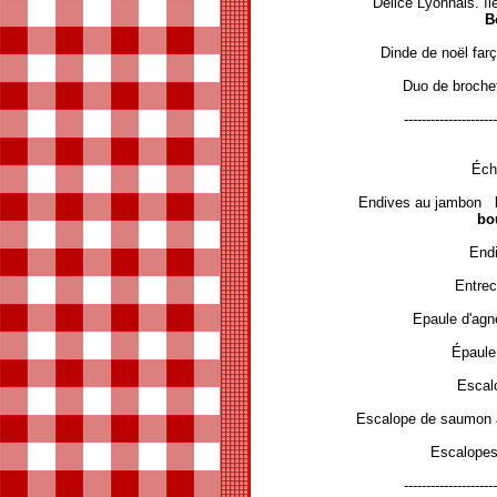
Délice Lyonnais. îl
B
Dinde de noël far
Duo de brochet
---------------------
Éch
Endives au jambon
bo
Endi
Entrec
Epaule d'agnea
Épaule
Escal
Escalope de saumon à 
Escalopes
---------------------