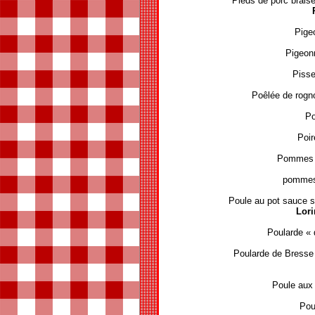
Pieds de porc brais
Pige
Pigeonn
Pisse
Poêlée de rogn
Po
Poir
Pommes d
pommes 
Poule au pot sauce s
Lori
Poularde « 
Poularde de Bress
Poule au
Pou