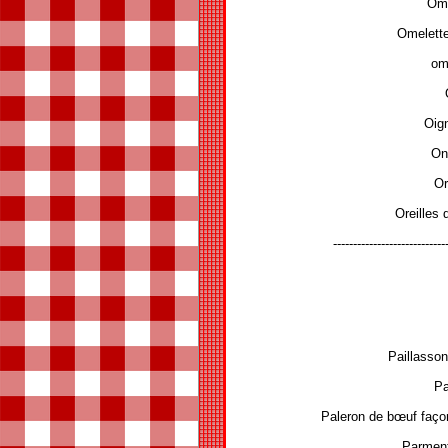
Ome
Omelette
om
Oign
Ong
Or
Oreilles 
----------------------------
Paillasso
Pa
Paleron de bœuf façon
Parment