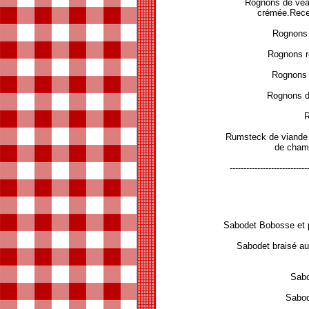
Rognons de vea
crémée.Rece
Rognons 
Rognons r
Rognons 
Rognons d
R
Rumsteck de viande c
de cham
----------------------------
Sabodet Bobosse et 
Sabodet braisé au
Sabo
Sabod