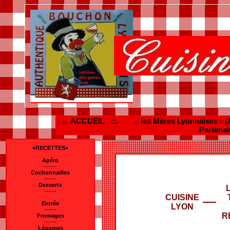
ACCUEIL ::.
les Mères Lyonnaises
(
.::
.::
::
Partenai
«RECETTES»
Apéro
------
Cochonnailles
------
Desserts
------
CUISINE
Entrée
LYON
------
R
Fromages
------
Légumes