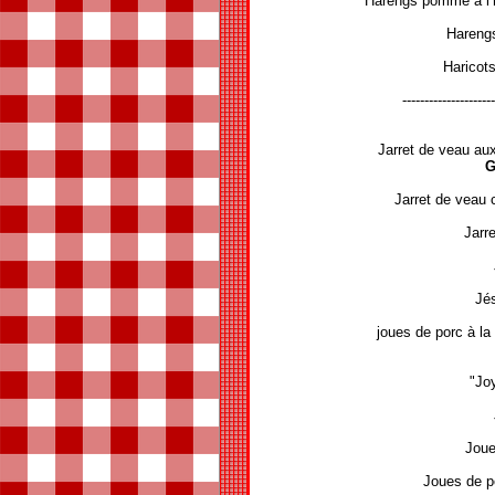
Harengs pomme à l
Hareng
Haricots
---------------------
Jarret de veau au
G
Jarret de veau
Jarr
Jé
joues de porc à la
"Jo
Joue
Joues de p