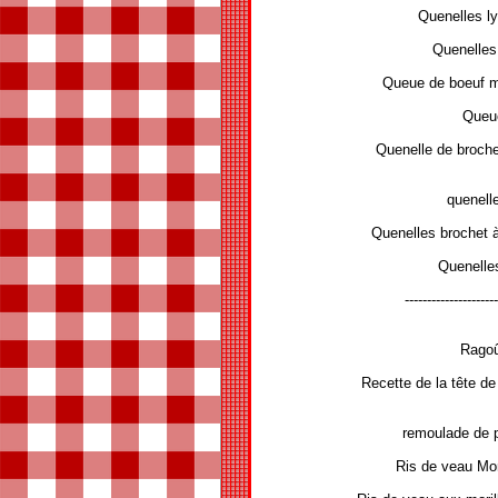
Quenelles l
Quenelle
Queue de boeuf mi
Queue
Quenelle de broc
quenell
Quenelles brochet
Quenelles
---------------------
Ragoû
Recette de la tête d
remoulade de p
Ris de veau Mon