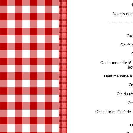
N
Navets conf
---------------------
Oeu
Oeufs a
O
Oeufs meurette
Mu
bo
Oeuf meurette à 
Oe
Oie du ré
Om
Omelette du Curé.d
O