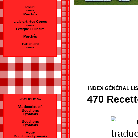
Divers
------
Marchés
------
L'a.b.c.d. des Gones
------
Lexique Culinaire
------
Marchés
------
Partenaire
------
INDEX GÉNÉRAL LI
470 Recet
«BOUCHON»
(Authentiques)
Bouchons
Lyonnais
------
Bouchons
Lyonnais
------
Autre
Bouchons Lyonnais